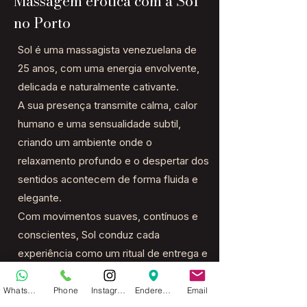
Massagem erótica com a Sol
no Porto
Sol é uma massagista venezuelana de
25 anos, com uma energia envolvente,
delicada e naturalmente cativante.
A sua presença transmite calma, calor
humano e uma sensualidade subtil,
criando um ambiente onde o
relaxamento profundo e o despertar dos
sentidos acontecem de forma fluida e
elegante.
Com movimentos suaves, contínuos e
conscientes, Sol conduz cada
experiência como um ritual de entrega e
bem-estar.
O seu toque é intuitivo, atento e
WhatsApp
Phone
Instagram
Endereço
Email