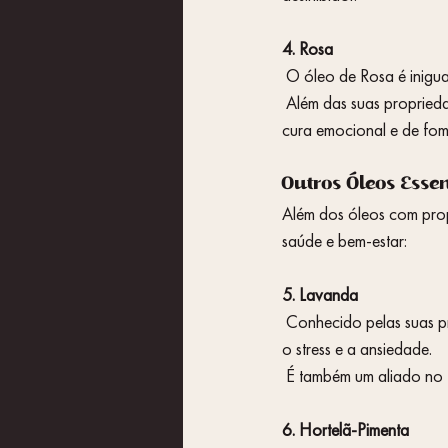
4. Rosa
 O óleo de Rosa é inigu
 Além das suas propriedades afrodisíacas, ele é também altamente valorizado pelas suas capacidades de 
cura emocional e de fom
Outros Óleos Esse
Além dos óleos com prop
saúde e bem-estar:
5. Lavanda
 Conhecido pelas suas propriedades calmantes e relaxantes, o óleo essencial de Lavanda é ideal para aliviar 
o stress e a ansiedade.
 É também um aliado no
6. Hortelã-Pimenta