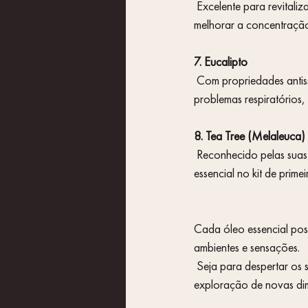
 Excelente para revitalizar o corpo e a mente, o óleo de Hortelã-Pimenta é frequentemente utilizado para 
melhorar a concentração
7. Eucalipto
 Com propriedades antissépticas e descongestionantes, o óleo de Eucalipto é um excelente auxílio para 
problemas respiratórios,
8. Tea Tree (Melaleuca)
 Reconhecido pelas suas poderosas propriedades antibacterianas e antifúngicas, o óleo de Tea Tree é um 
essencial no kit de prime
Cada óleo essencial poss
ambientes e sensações.
 Seja para despertar os sentidos, acalmar a mente ou curar o corpo, os óleos essenciais são um convite à 
exploração de novas dim