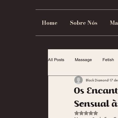
Home
Sobre Nós
Ma
All Posts
Massage
Fetish
Black Diamond
17 de
Dicas para Casais
Empode
Os Encant
Sensual à
Avaliado com NaN de 