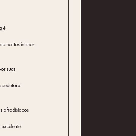
g é 
 momentos íntimos.
e sedutora.