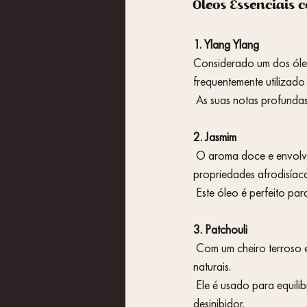
Óleos Essenciais 
1. Ylang Ylang
Considerado um dos óleo
frequentemente utilizado
 As suas notas profunda
2. Jasmim
 O aroma doce e envolvente do Jasmim não só eleva o ânimo como também é conhecido por suas 
propriedades afrodisíaca
 Este óleo é perfeito p
3. Patchouli
 Com um cheiro terroso e intensamente musgado, o Patchouli é outro favorito no mundo dos afrodisíacos 
naturais.
 Ele é usado para equilibrar as emoções e intensificar a sensação de euforia, além de ser um excelente 
desinibidor.