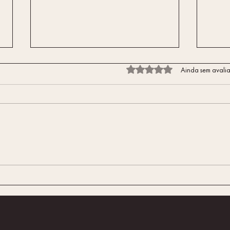
Avaliado com 0 de 5 estrelas.
Ainda sem avali
Desvendar Mitos: A Verdade
Conto
Sobre a Massagem Erótica e o
que M
Bem-estar
acari
Yoni