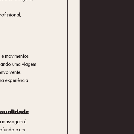
fissional, 
s e movimentos 
 criando uma viagem 
envolvente.
a experiência 
nsualidade
 a massagem é 
rofundo e um 