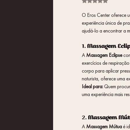
Avaliado com NaN de 
O Eros Center oferece 
experiência única de pra
ajudá-lo a encontrar a 
1. 
Massagem Eclip
A 
Massagem Eclipse
 co
exercícios de respiração
corpo para aplicar pres
naturista, oferece uma ex
Ideal para:
 Quem procura
uma experiência mais re
2. 
Massagem Mútu
A 
Massagem Mútua
 é i