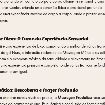
porcionando um contato corpo a corpo altamente sensorial. É uma
do Eros Center, criando uma conexão física e emocional profunda.
 uma experiência imersiva de corpo a corpo, onde o prazer senso
ipais.
 Diem: O Cume da Experiência Sensorial
m
 é uma experiência de luxo, combinando o melhor de várias técnic
 do gel Nuru, a interação recíproca da Massagem Mútua e os estí
agem é o expoente máximo da sensualidade e relaxamento no Eros 
uma experiência premium e completa, onde várias técnicas se fund
xamento sem igual.
ática: Descoberta e Prazer Profundo
 explorar novos níveis de prazer, a 
Massagem Prostática
 foca-se
ave do prazer masculino. Esta técnica é conduzida de forma profis