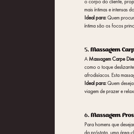
o corpo do cliente, pro
mais íntimas e intensas 
Ideal para:
 Quem procura
íntima são os focos princ
5. 
Massagem Carpe
A 
Massagem Carpe Die
como o toque deslizante
afrodisíacos. Esta mass
Ideal para:
 Quem deseja 
viagem de prazer e rela
6. 
Massagem Prost
Para homens que desejam
da próstata, uma área-ch