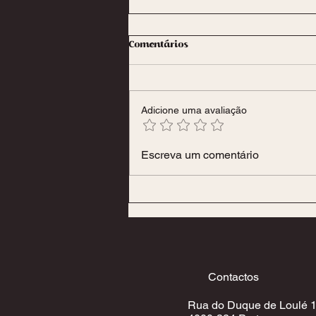
Comentários
Adicione uma avaliação
Os Encantos dos Óleos
Escreva um comentário
Essenciais: Do Prazer Sensual às
Virtudes Terapêuticas
Contactos
Rua do Duque de Loulé 