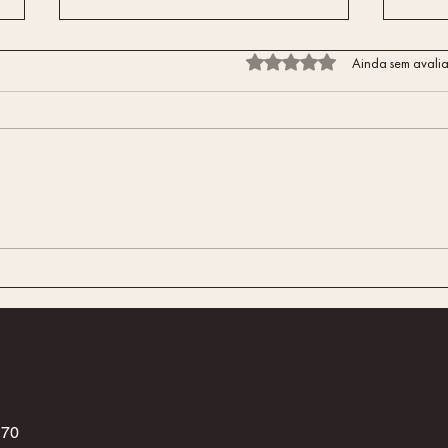
Avaliado com 0 de 5 estrelas.
Ainda sem avali
Desvendar Mitos: A Verdade
O Qu
Sobre a Massagem Erótica e o
Mass
Bem-estar
Desv
Praze
170