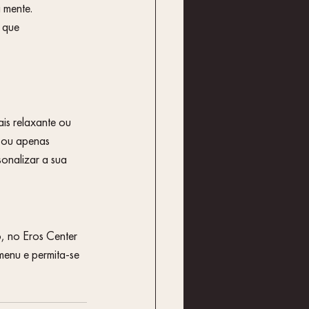
a mente.
 que 
ais relaxante ou 
 ou apenas 
onalizar a sua 
o, no Eros Center 
menu e permita-se 