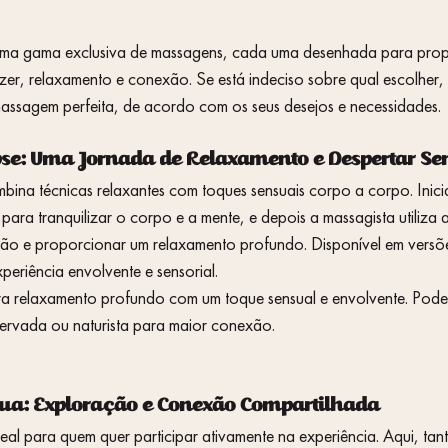
5 estrelas.
uma gama exclusiva de massagens, cada uma desenhada para prop
zer, relaxamento e conexão. Se está indeciso sobre qual escolher, e
massagem perfeita, de acordo com os seus desejos e necessidades.
se: Uma Jornada de Relaxamento e Despertar Sen
mbina técnicas relaxantes com toques sensuais corpo a corpo. Inic
 para tranquilizar o corpo e a mente, e depois a massagista utiliza 
são e proporcionar um relaxamento profundo. Disponível em versõ
periência envolvente e sensorial.
 relaxamento profundo com um toque sensual e envolvente. Pode 
servada ou naturista para maior conexão.
a: Exploração e Conexão Compartilhada
deal para quem quer participar ativamente na experiência. Aqui, tan