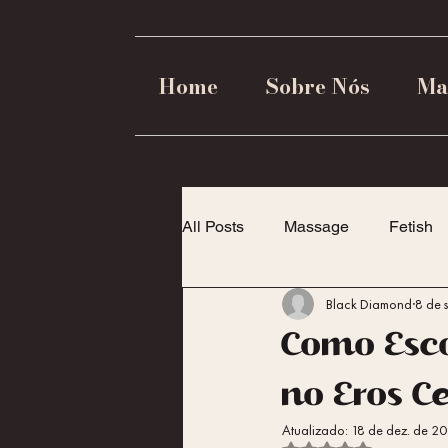
Home
Sobre Nós
Ma
All Posts
Massage
Fetish
Black Diamond
8 de 
Dicas para Casais
Empode
Como Esco
no Eros C
Atualizado:
18 de dez. de 2