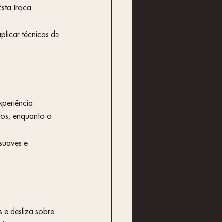
sta troca 
licar técnicas de 
xperiência 
dos, enquanto o 
suaves e 
 e desliza sobre 