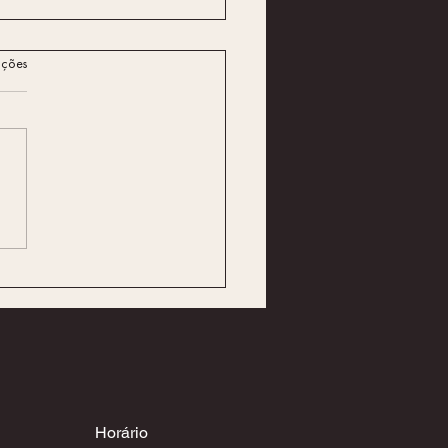
ações
e Esperar de uma
agem Erotica:
endando os Mistérios do
r Sensorial
Horário