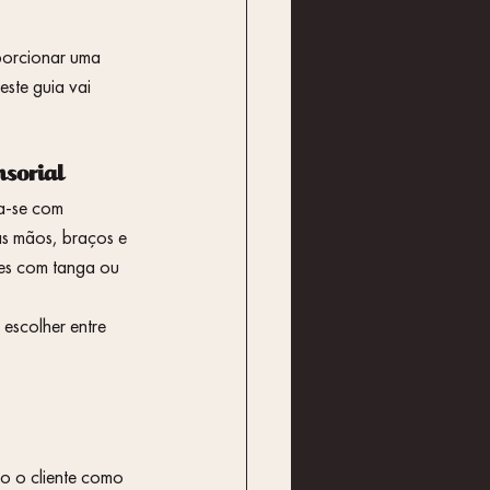
orcionar uma 
ste guia vai 
sorial
ia-se com 
as mãos, braços e 
es com tanga ou 
escolher entre 
to o cliente como 