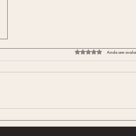
Avaliado com 0 de 5 estrelas.
Ainda sem avali