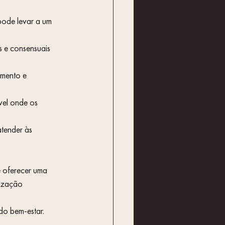
pode levar a um 
s e consensuais 
imento e 
vel onde os 
 oferecer uma 
lização 
do bem-estar.