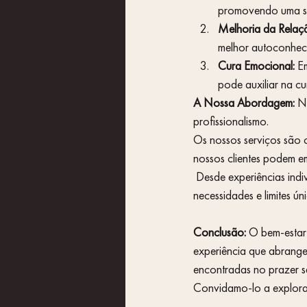
promovendo uma se
Melhoria da Rela
melhor autoconheci
Cura Emocional:
 E
pode auxiliar na c
A Nossa Abordagem:
 N
profissionalismo. 
Os nossos serviços são 
nossos clientes podem e
 Desde experiências individuais a sessões para casais, adaptamos os nossos serviços para atender às 
necessidades e limites ú
Conclusão:
 O bem-estar
experiência que abrange 
encontradas no prazer se
Convidamo-lo a explora