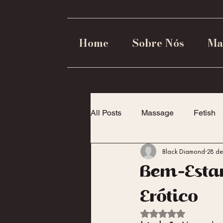
Home
Sobre Nós
Ma
All Posts
Massage
Fetish
Black Diamond
28 de
Dicas para Casais
Empode
Bem-Estar
Erótico
Avaliado com NaN de 