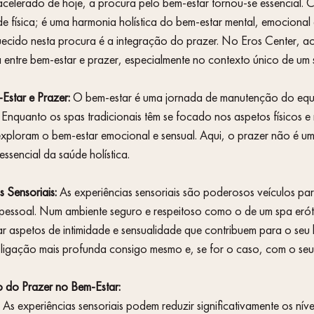
elerado de hoje, a procura pelo bem-estar tornou-se essencial. 
de física; é uma harmonia holística do bem-estar mental, emocional e
uecido nesta procura é a integração do prazer. No Eros Center, a
ntre bem-estar e prazer, especialmente no contexto único de um s
Estar e Prazer:
 O bem-estar é uma jornada de manutenção do equi
 Enquanto os spas tradicionais têm se focado nos aspetos físicos e 
xploram o bem-estar emocional e sensual. Aqui, o prazer não é um
sencial da saúde holística.
 Sensoriais:
 As experiências sensoriais são poderosos veículos par
essoal. Num ambiente seguro e respeitoso como o de um spa eróti
 aspetos de intimidade e sensualidade que contribuem para o seu 
 ligação mais profunda consigo mesmo e, se for o caso, com o seu
o do Prazer no Bem-Estar:
 As experiências sensoriais podem reduzir significativamente os nívei