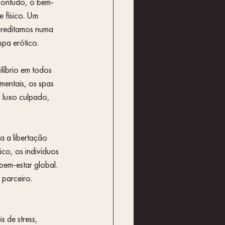
Contudo, o bem-
 físico. Um 
creditamos numa 
pa erótico.
líbrio em todos 
mentais, os spas 
 luxo culpado, 
a a libertação 
co, os indivíduos 
bem-estar global. 
 parceiro.
s de stress, 