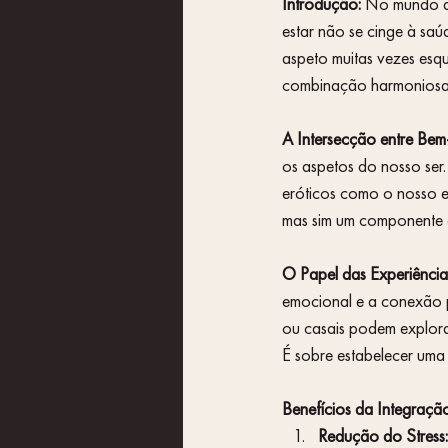
Introdução:
 No mundo ac
estar não se cinge à saú
aspeto muitas vezes esq
combinação harmoniosa e
A Intersecção entre Bem-
os aspetos do nosso ser.
eróticos como o nosso e
mas sim um componente es
O Papel das Experiências
emocional e a conexão p
ou casais podem explorar
É sobre estabelecer uma
Benefícios da Integraçã
Redução do Stress: