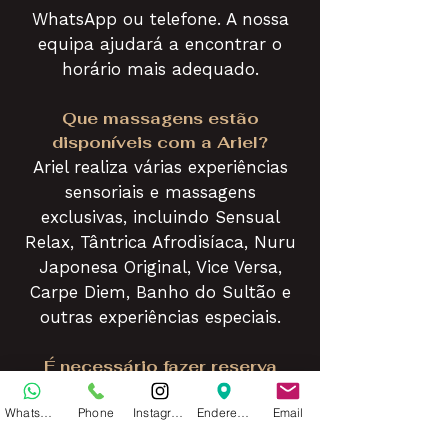
WhatsApp ou telefone. A nossa
equipa ajudará a encontrar o
horário mais adequado.
Que massagens estão
disponíveis com a Ariel?
Ariel realiza várias experiências
sensoriais e massagens
exclusivas, incluindo Sensual
Relax, Tântrica Afrodisíaca, Nuru
Japonesa Original, Vice Versa,
Carpe Diem, Banho do Sultão e
outras experiências especiais.
É necessário fazer reserva
antecipadamente?
WhatsApp
Phone
Instagram
Endereço
Email
Recomendamos reserva
antecipada para garantir