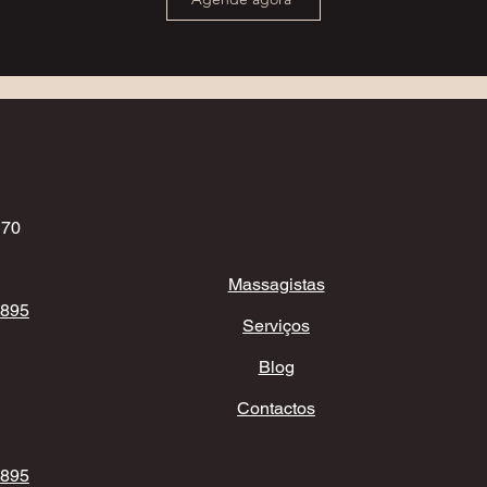
170
Massagistas
 895
Serviços
Blog
Contactos
 895