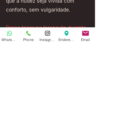
que a nudez seja vivida com
conforto, sem vulgaridade.
Posso tocar na terapeuta durante
a sessão?
WhatsApp
Phone
Instagram
Endereço
Email
Não. Esta é uma massagem de
entrega, não de interação. O
toque parte apenas da terapeuta,
que conduz a experiência com
presença, técnica e energia. O
cliente deve permanecer
receptivo e relaxado.
Como me devo preparar para a