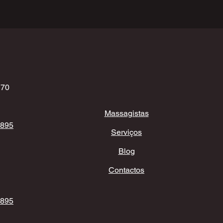
170
Massagistas
 895
Serviços
Blog
Contactos
 895