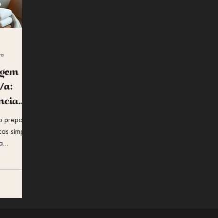
ra
agem
/a:
ncia
o preparar
cas simples
a